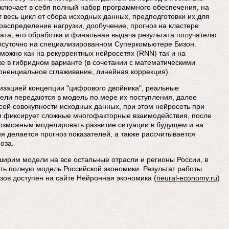
включает в себя полный набор программного обеспечения, на
т весь цикл от сбора исходных данных, предподготовки их для
 распределение нагрузки, дообучение, прогноз на кластере
тата, его обработка и финальная выдача результата получателю.
лосуточно на специализированном Суперкомьютере Бизон.
можно как на рекуррентных нейросетях (RNN) так и на
е в гибридном варианте (в сочетании с математическими
оненциальное сглаживание, линейная коррекция).
изацией концепции "цифрового двойника", реальные
ели передаются в модель по мере их поступления, далее
сей совокупности исходных данных, при этом нейросеть при
и фиксирует сложные многофакторные взаимодействия, после
возможным моделировать развитие ситуации в будущем и на
я делается прогноз показателей, а также рассчитывается
оза.
ирим модели на все остальные отрасли и регионы России, в
ть полную модель Российской экономики. Результат работы
зов доступен на сайте Нейронная экономика (
neural-economy.ru
)