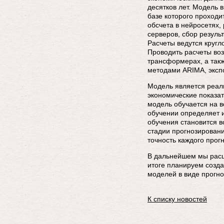
десятков лет. Модель 
базе которого проходи
обсчета в нейросетях,
серверов, сбор резуль
Расчеты ведутся круг
Проводить расчеты воз
трансформерах, а такж
методами ARIMA, эксп
Модель является реал
экономические показат
модель обучается на в
обучении определяет 
обучения становится 
стадии прогнозировани
точность каждого прогн
В дальнейшем мы расш
итоге планируем созда
моделей в виде прогно
К списку новостей